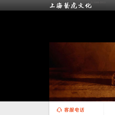
上海艺虎文化传播有限公司