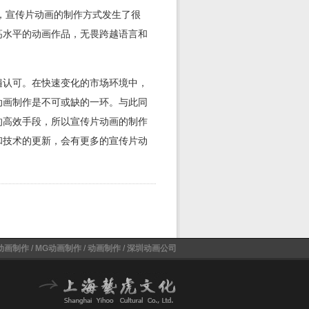
，宣传片动画的制作方式发生了很
高水平的动画作品，无畏跨越语言和
遍认可。在快速变化的市场环境中，
动画制作是不可或缺的一环。与此同
的高效手段，所以宣传片动画的制作
和技术的更新，会有更多的宣传片动
动画制作
/
MG动画制作
/
动画制作
/
深圳动画公司