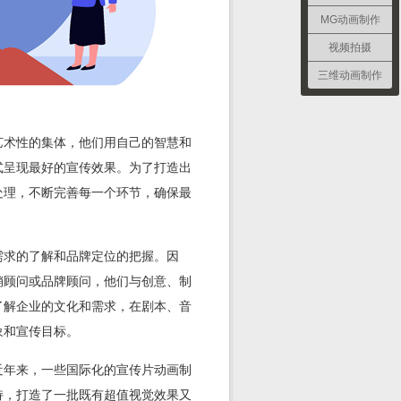
MG动画制作
视频拍摄
三维动画制作
艺术性的集体，他们用自己的智慧和
式呈现最好的宣传效果。为了打造出
处理，不断完善每一个环节，确保最
需求的了解和品牌定位的把握。因
销顾问或品牌顾问，他们与创意、制
了解企业的文化和需求，在剧本、音
象和宣传目标。
近年来，一些国际化的宣传片动画制
持，打造了一批既有超值视觉效果又