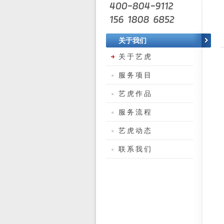
关于我们
关于艺虎
服务项目
艺虎作品
服务流程
艺虎动态
联系我们