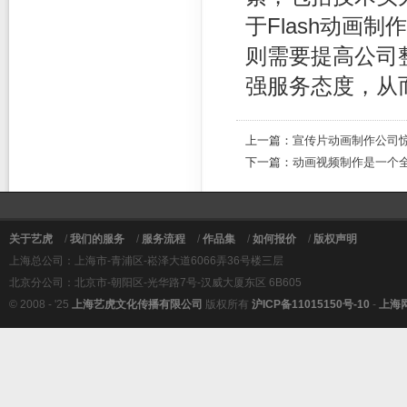
于Flash动画
则需要提高公司
强服务态度，从
上一篇：
宣传片动画制作公司
下一篇：
动画视频制作是一个
关于艺虎
/
我们的服务
/
服务流程
/
作品集
/
如何报价
/
版权声明
上海总公司：上海市-青浦区-崧泽大道6066弄36号楼三层
北京分公司：北京市-朝阳区-光华路7号-汉威大厦东区 6B605
© 2008 - '25
上海艺虎文化传播有限公司
版权所有
沪ICP备11015150号-10
-
上海