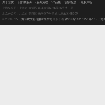
关于艺虎
/
我们的服务
/
服务流程
/
作品集
/
如何报价
/
版权声明
上海总公司：上海市-青浦区-崧泽大道6066弄36号楼三层
北京分公司：北京市-朝阳区-光华路7号-汉威大厦东区 6B605
© 2008 - '25
上海艺虎文化传播有限公司
版权所有
沪ICP备11015150号-10
-
上海