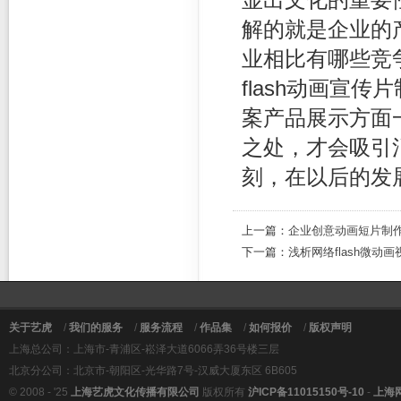
显出文化的重要
解的就是企业的
业相比有哪些竞
flash动画宣传
案产品展示方面
之处，才会吸引
刻，在以后的发
上一篇：
企业创意动画短片制
下一篇：
浅析网络flash微动
关于艺虎
/
我们的服务
/
服务流程
/
作品集
/
如何报价
/
版权声明
上海总公司：上海市-青浦区-崧泽大道6066弄36号楼三层
北京分公司：北京市-朝阳区-光华路7号-汉威大厦东区 6B605
© 2008 - '25
上海艺虎文化传播有限公司
版权所有
沪ICP备11015150号-10
-
上海