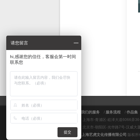
请您留言
hi,感谢您的信任，客服会第一时间
联系您
关于艺虎
/
我们的服务
/
服务流程
/
作品集
上海总公司：上海市-青浦区-崧泽大道6066弄3
北京分公司：北京市-朝阳区-光华路7号-汉威大厦东
提交
© 2008 - '25
上海艺虎文化传播有限公司
版权所