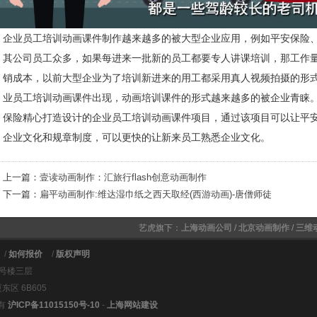
企业员工培训动画课件制作越来越多的被大型企业应用，例如平安保险
其公司员工众多，如果每进来一批新的员工都要专人讲课培训，那工作
销成本，以前大型企业为了培训新进来的用工都采用真人视频拍摄的形式，
业员工培训动画课件出现，动画培训课件的形式越来越多的被企业青睐
保险精心打造设计的企业员工培训动画课件项目，通过该项目可以让平
企业文化和规章制度，可以更快的让新来员工熟悉企业文化。
上一篇：
壹读动画制作：汇旅行flash创意动画制作
下一篇：
扁平动画制作:维达湿巾纸之西天取经(西游动画)-唐僧师徒
艺虎旗下：
上海动画公司
/
北京动画制作
/
三维
/
如何报价
/
版权声明
6号楼三层
区 6B605
有
沪ICP备11015150号-10
-
上海网站建设