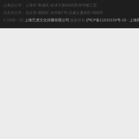
上海总公司：上海市-青浦区-崧泽大道6066弄36号楼三层
北京分公司：北京市-朝阳区-光华路7号-汉威大厦东区 6B605
© 2008 - '25
上海艺虎文化传播有限公司
版权所有
沪ICP备11015150号-10
-
上海