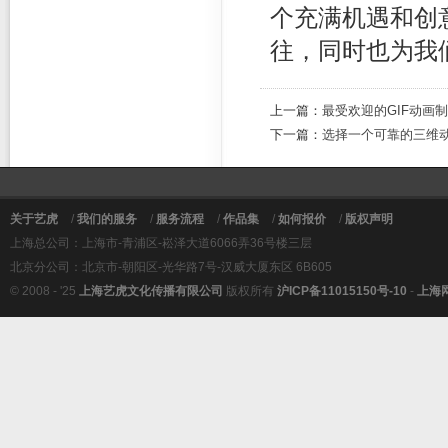
个充满机遇和创
往，同时也为我
上一篇：
最受欢迎的GIF动画
下一篇：
选择一个可靠的三维
关于艺虎
/
我们的服务
/
服务流程
/
作品集
/
如何报价
/
版权声明
上海总公司：上海市-青浦区-崧泽大道6066弄36号楼三层
北京分公司：北京市-朝阳区-光华路7号-汉威大厦东区 6B605
© 2008 - '25
上海艺虎文化传播有限公司
版权所有
沪ICP备11015150号-10
-
上海