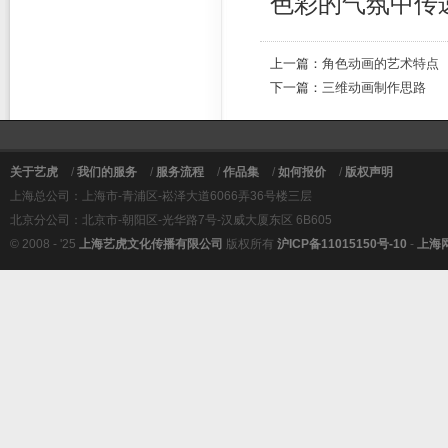
色彩的气氛中传
上一篇：
角色动画的艺术特点
下一篇：
三维动画制作思路
关于艺虎
/
我们的服务
/
服务流程
/
作品集
/
如何报价
/
版权声明
上海总公司：上海市-青浦区-崧泽大道6066弄36号楼三层
北京分公司：北京市-朝阳区-光华路7号-汉威大厦东区 6B605
© 2008 - '25
上海艺虎文化传播有限公司
版权所有
沪ICP备11015150号-10
-
上海