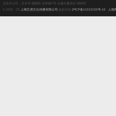
北京分公司：北京市-朝阳区-光华路7号-汉威大厦东区 6B605
© 2008 - '25
上海艺虎文化传播有限公司
版权所有
沪ICP备11015150号-10
-
上海