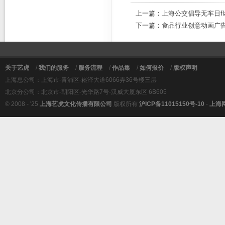
上一篇：
上海公交倡导无车日fl
下一篇：
食品行业创意动画广
关于艺虎
/
我们的服务
/
服务流程
/
作品集
/
如何报价
/
版权声明
上海总公司：上海市-青浦区-崧泽大道6066弄36号楼三层
北京分公司：北京市-朝阳区-光华路7号-汉威大厦东区 6B605
© 2008 - '25
上海艺虎文化传播有限公司
版权所有
沪ICP备11015150号-10
-
上海