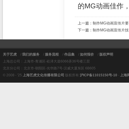
的MG动画佳作
上一篇：
制作MG动画宣传片要
下一篇：
制作MG动画宣传片技
关于艺虎
/
我们的服务
/
服务流程
/
作品集
/
如何报价
/
版权声明
上海总公司：上海市-青浦区-崧泽大道6066弄36号楼三层
北京分公司：北京市-朝阳区-光华路7号-汉威大厦东区 6B605
© 2008 - '25
上海艺虎文化传播有限公司
版权所有
沪ICP备11015150号-10
-
上海