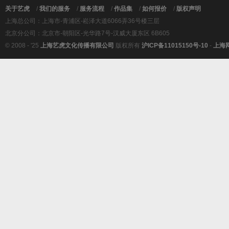
关于艺虎
/
我们的服务
/
服务流程
/
作品集
/
如何报价
/
版权声明
上海总公司：上海市-青浦区-崧泽大道6066弄36号楼三层
北京分公司：北京市-朝阳区-光华路7号-汉威大厦东区 6B605
© 2008 - '25
上海艺虎文化传播有限公司
版权所有
沪ICP备11015150号-10
-
上海