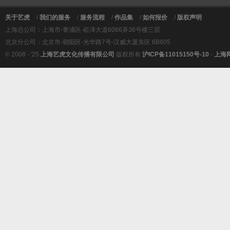
关于艺虎
/
我们的服务
/
服务流程
/
作品集
/
如何报价
/
版权声明
上海总公司：上海市-青浦区-崧泽大道6066弄36号楼三层
北京分公司：北京市-朝阳区-光华路7号-汉威大厦东区 6B605
© 2008 - '25
上海艺虎文化传播有限公司
版权所有
沪ICP备11015150号-10
-
上海