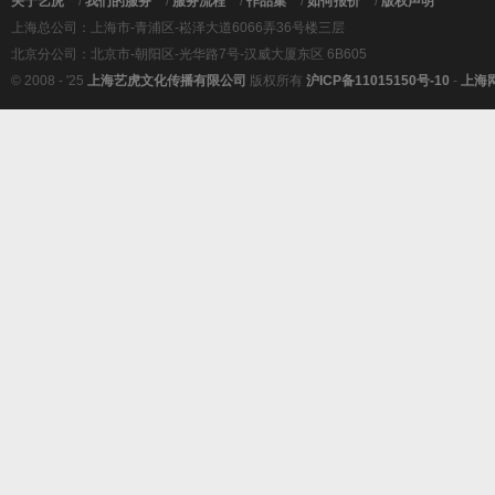
关于艺虎
/
我们的服务
/
服务流程
/
作品集
/
如何报价
/
版权声明
上海总公司：上海市-青浦区-崧泽大道6066弄36号楼三层
北京分公司：北京市-朝阳区-光华路7号-汉威大厦东区 6B605
© 2008 - '25
上海艺虎文化传播有限公司
版权所有
沪ICP备11015150号-10
-
上海