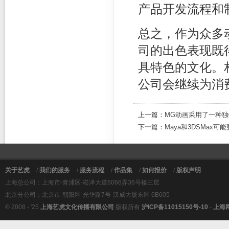
产品开发流程和
总之，作为众多
司的出色表现既
具特色的文化。
公司会继续为消
上一篇：
MG动画采用了一种
下一篇：
Maya和3DSMax可
关于艺虎
/
我们的服务
/
服务流程
/
作品集
/
如何报价
/
版权声明
上海总公司：上海市-青浦区-崧泽大道6066弄36号楼三层
北京分公司：北京市-朝阳区-光华路7号-汉威大厦东区 6B605
© 2008 - '25
上海艺虎文化传播有限公司
版权所有
沪ICP备11015150号-10
-
上海