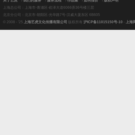
关于艺虎
/
我们的服务
/
服务流程
/
作品集
/
如何报价
/
版权声明
上海总公司：上海市-青浦区-崧泽大道6066弄36号楼三层
北京分公司：北京市-朝阳区-光华路7号-汉威大厦东区 6B605
© 2008 - '25
上海艺虎文化传播有限公司
版权所有
沪ICP备11015150号-10
-
上海