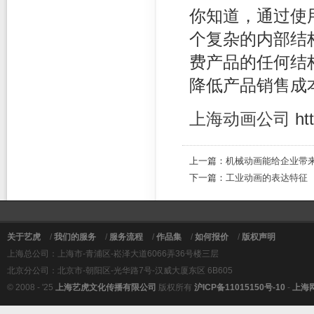
你知道，通过使
个复杂的内部结
费产品的任何结
降低产品销售成
上海动画公司
ht
上一篇：
机械动画能给企业带
下一篇：
工业动画的表达特征
关于艺虎
/
我们的服务
/
服务流程
/
作品集
/
如何报价
/
版权声明
上海总公司：上海市-青浦区-崧泽大道6066弄36号楼三层
北京分公司：北京市-朝阳区-光华路7号-汉威大厦东区 6B605
© 2008 - '25
上海艺虎文化传播有限公司
版权所有
沪ICP备11015150号-10
-
上海