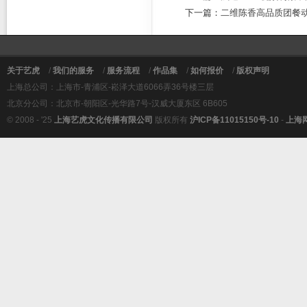
下一篇：
二维陈香高品质团餐
关于艺虎
/
我们的服务
/
服务流程
/
作品集
/
如何报价
/
版权声明
上海总公司：上海市-青浦区-崧泽大道6066弄36号楼三层
北京分公司：北京市-朝阳区-光华路7号-汉威大厦东区 6B605
© 2008 - '25
上海艺虎文化传播有限公司
版权所有
沪ICP备11015150号-10
-
上海