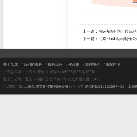
上一篇：
MG动画不同于传统动
下一篇：
北京Flash动画制作
关于艺虎
/
我们的服务
/
服务流程
/
作品集
/
如何报价
/
版权声明
上海总公司：上海市-青浦区-崧泽大道6066弄36号楼三层
北京分公司：北京市-朝阳区-光华路7号-汉威大厦东区 6B605
© 2008 - '25
上海艺虎文化传播有限公司
版权所有
沪ICP备11015150号-10
-
上海