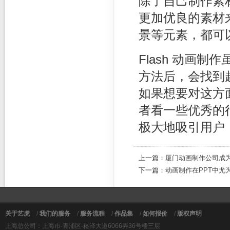
除了自己制作素
更加优良的素材
景等元素，都可
Flash 动画
方法后，会找到
如果想要对这方
者看一些优秀的行
极大地吸引用户
上一篇：
厦门动画制作公司成
下一篇：
动画制作在PPT中尤
关于艺虎
/
我们的服务
/
服务流程
/
作品集
/
如何报价
/
版权声明
上海总公司：上海市-青浦区-崧泽大道6066弄36号楼三层