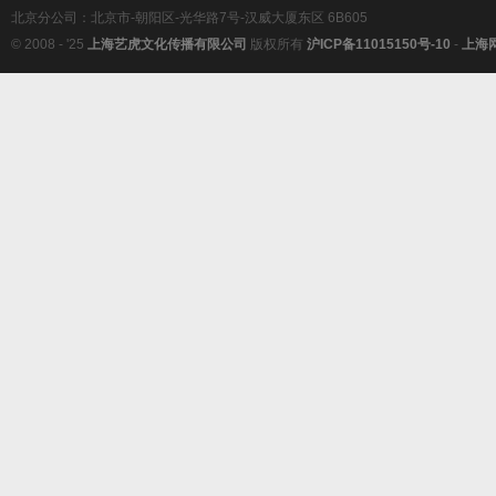
北京分公司：北京市-朝阳区-光华路7号-汉威大厦东区 6B605
© 2008 - '25
上海艺虎文化传播有限公司
版权所有
沪ICP备11015150号-10
-
上海