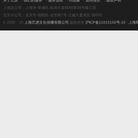
关于艺虎
/
我们的服务
/
服务流程
/
作品集
/
如何报价
/
版权声明
上海总公司：上海市-青浦区-崧泽大道6066弄36号楼三层
北京分公司：北京市-朝阳区-光华路7号-汉威大厦东区 6B605
© 2008 - '25
上海艺虎文化传播有限公司
版权所有
沪ICP备11015150号-10
-
上海