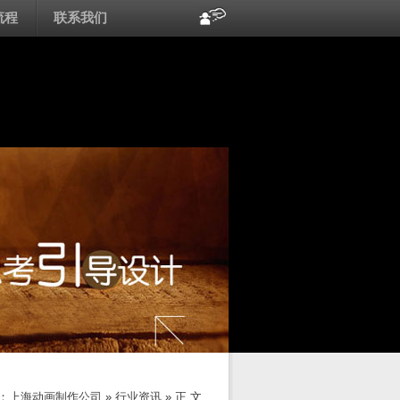
流程
联系我们
：
上海动画制作公司
»
行业资讯
» 正 文