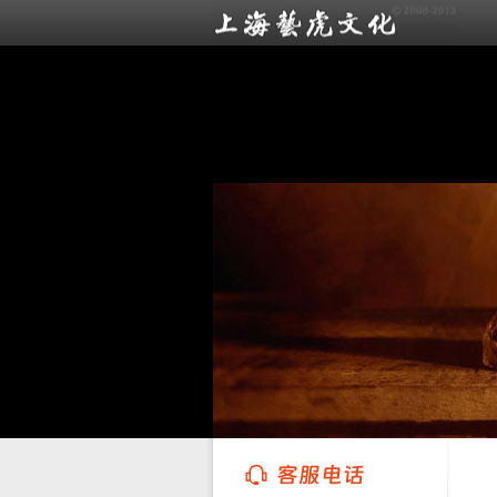
上海艺虎文化传播有限公司