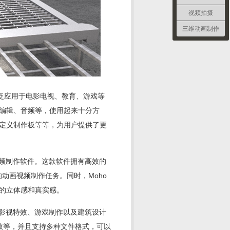
视频拍摄
三维动画制作
被广泛应用于电影电视、教育、游戏等
绘画、编辑、音频等，使用起来十分方
、自定义制作板等等，为用户提供了更
D动画视频制作软件。这款软件拥有高效的
动画视频制作任务。同时，Moho
多的立体感和真实感。
于影视特效、游戏制作以及建筑设计
特效等，并且支持多种文件格式，可以