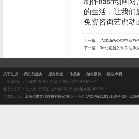
制作flash动
的生活，让我们感
免费咨询
艺虎动
上一篇：
艺虎动画公司中秋放
下一篇：
3d动画新的制作法则
关于艺虎
/
我们的服务
/
服务流程
/
作品集
/
如何报价
/
版权声明
上海总公司：上海市-青浦区-崧泽大道6066弄36号楼三层
北京分公司：北京市-朝阳区-光华路7号-汉威大厦东区 6B605
© 2008 - '25
上海艺虎文化传播有限公司
版权所有
沪ICP备11015150号-10
-
上海