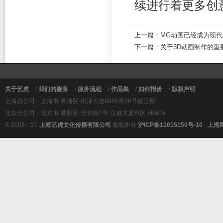
续进行着更多创
上一篇：
MG动画已经成为现
下一篇：
关于3D动画制作的重
关于艺虎
/
我们的服务
/
服务流程
/
作品集
/
如何报价
/
版权声明
上海总公司：上海市-青浦区-崧泽大道6066弄36号楼三层
北京分公司：北京市-朝阳区-光华路7号-汉威大厦东区 6B605
© 2008 - '25
上海艺虎文化传播有限公司
版权所有
沪ICP备11015150号-10
-
上海