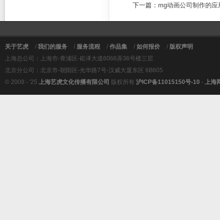
下一篇：
mg动画公司制作的应
关于艺虎
/
我们的服务
/
服务流程
/
作品集
/
如何报价
/
版权声明
上海总公司：上海市-青浦区-崧泽大道6066弄36号楼三层
北京分公司：北京市-朝阳区-光华路7号-汉威大厦东区 6B605
© 2008 - '25
上海艺虎文化传播有限公司
版权所有
沪ICP备11015150号-10
-
上海