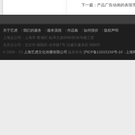
下一篇：
产品广告动画的表现
关于艺虎
/
我们的服务
/
服务流程
/
作品集
/
如何报价
/
版权声明
上海总公司：上海市-青浦区-崧泽大道6066弄36号楼三层
北京分公司：北京市-朝阳区-光华路7号-汉威大厦东区 6B605
© 2008 - '25
上海艺虎文化传播有限公司
版权所有
沪ICP备11015150号-10
-
上海