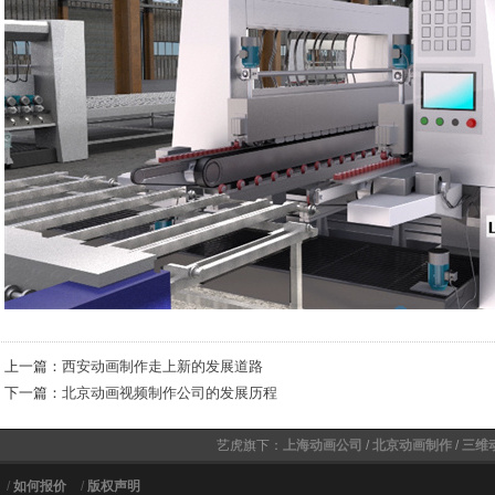
上一篇：
西安动画制作走上新的发展道路
下一篇：
北京动画视频制作公司的发展历程
艺虎旗下：
上海动画公司
/
北京动画制作
/
三维
/
如何报价
/
版权声明