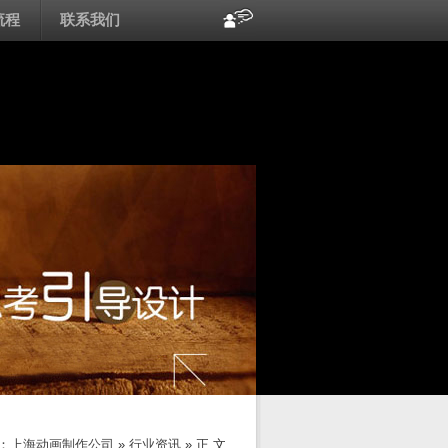
流程
联系我们
：
上海动画制作公司
»
行业资讯
» 正 文