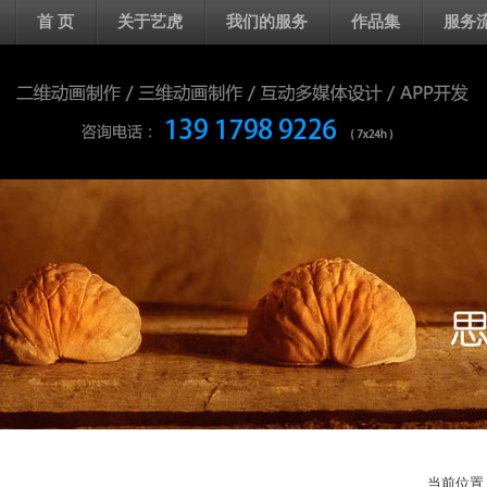
首 页
关于艺虎
我们的服务
作品集
服务
当前位置