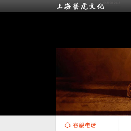
上海艺虎文化传播有限公司