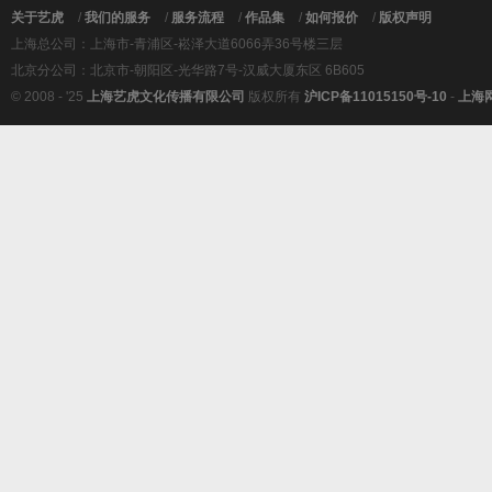
关于艺虎
/
我们的服务
/
服务流程
/
作品集
/
如何报价
/
版权声明
上海总公司：上海市-青浦区-崧泽大道6066弄36号楼三层
北京分公司：北京市-朝阳区-光华路7号-汉威大厦东区 6B605
© 2008 - '25
上海艺虎文化传播有限公司
版权所有
沪ICP备11015150号-10
-
上海